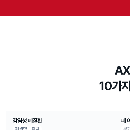
AX
10가지
감염성 폐질환
폐 
폐결핵
폐렴
무