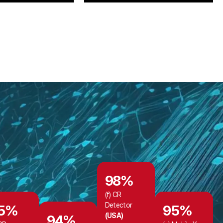
98
%
(f) CR
Detector
5
%
95
%
(USA)
94
%