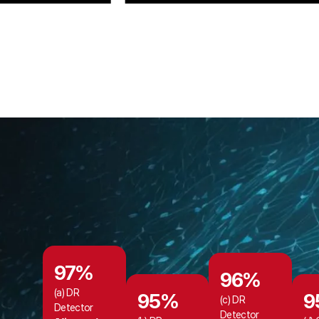
97
%
96
%
(a) DR
95
%
9
(c) DR
Detector
Detector