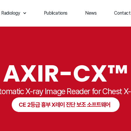
 Radiology
Publications
News
Contact
AXIR-CX™
tomatic X-ray Image Reader for Chest X-
CE 2등급 흉부 X레이 진단 보조 소프트웨어