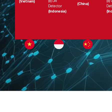
(b) DR
(d)
(Vietnam)
(China)
Detector
Det
(Indonesia)
(In