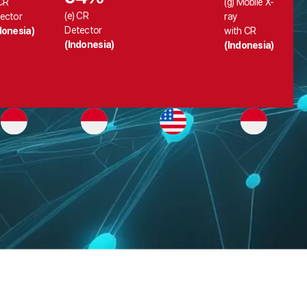
 CR
(g) Mobile X-
(e) CR
ector
ray
Detector
donesia)
with CR
(Indonesia)
(Indonesia)