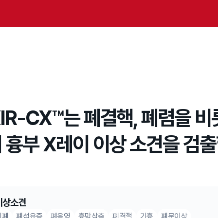
IR-CX™는 폐결핵, 폐렴을 
 흉부 X레이 이상 소견을 검
이상소견
기폐
폐섬유증
폐음영
흉막삼출
폐결절
기흉
폐문이상