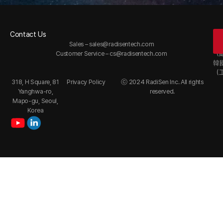
Contact Us
Of
Sales –
sales@radisentech.com
韓
Customer Service –
cs@radisentech.com
（
韓
（
318, H Square, 81
Privacy Policy
ⓒ 2024 RadiSen Inc. All rights
Yanghwa-ro,
reserved.
Mapo-gu, Seoul,
Korea